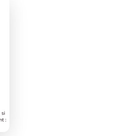
 si
t :